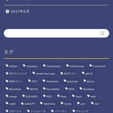
2017年5月
タグ
bitFlyer
Capybara
CodeDeploy
CoffeeScript
CoinCheck
CPUマイニング
create-react-app
E2Eテスト
github
GMOコイン
GPU
Homebrew
javascript
jQuery
MinerGate
MVVM
NanoWallet
NEM
NiceHash
prismjs
QUOINEX
RDS
Ruby
Slack
swift
swift3
swift入門
TableView
Xcode
yarn
Zaif
クロージャ
シミュレータ
ハーベスト
マイニング