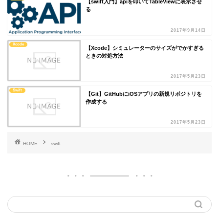
【swift入門】apiを叩いてTableViewに表示させ
る
2017年9月14日
Xcode
【Xcode】シミュレーターのサイズがでかすぎる
ときの対処方法
2017年5月23日
Swift
【Git】GitHubにiOSアプリの新規リポジトリを
作成する
2017年5月23日
HOME
swift