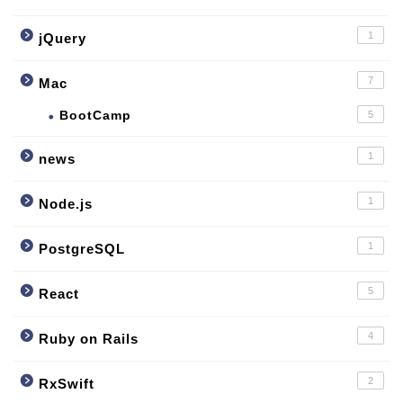
1
jQuery
7
Mac
BootCamp
5
1
news
1
Node.js
1
PostgreSQL
5
React
4
Ruby on Rails
2
RxSwift