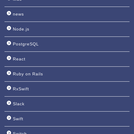
news
Node.js
PostgreSQL
React
Ruby on Rails
RxSwift
Slack
Swift
Switch