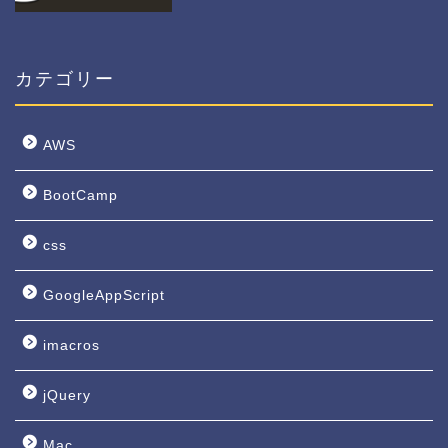
カテゴリー
AWS
BootCamp
css
GoogleAppScript
imacros
jQuery
Mac