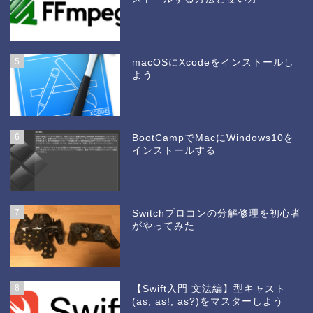
5
macOSにXcodeをインストールし
よう
6
BootCampでMacにWindows10を
インストールする
7
Switchプロコンの分解修理を初心者
がやってみた
8
【Swift入門 文法編】型キャスト
(as, as!, as?)をマスターしよう