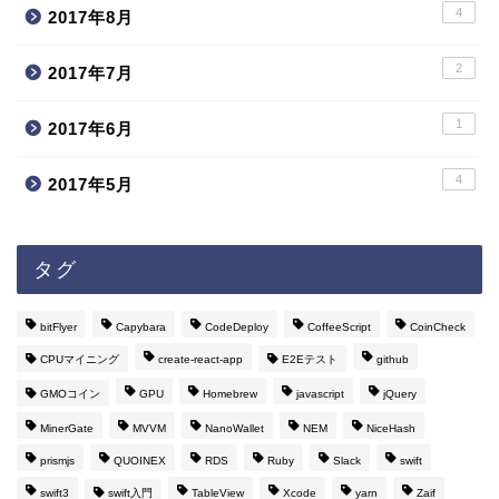
4
2017年8月
2
2017年7月
1
2017年6月
4
2017年5月
タグ
bitFlyer
Capybara
CodeDeploy
CoffeeScript
CoinCheck
CPUマイニング
create-react-app
E2Eテスト
github
GMOコイン
GPU
Homebrew
javascript
jQuery
MinerGate
MVVM
NanoWallet
NEM
NiceHash
prismjs
QUOINEX
RDS
Ruby
Slack
swift
swift3
swift入門
TableView
Xcode
yarn
Zaif