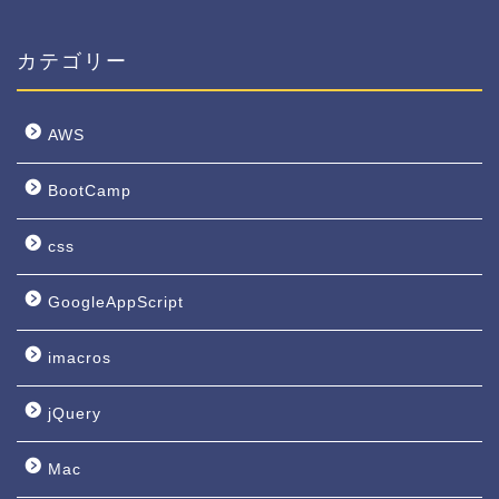
カテゴリー
AWS
BootCamp
css
GoogleAppScript
imacros
jQuery
Mac