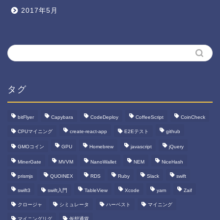
2017年5月
タグ
bitFlyer
Capybara
CodeDeploy
CoffeeScript
CoinCheck
CPUマイニング
create-react-app
E2Eテスト
github
GMOコイン
GPU
Homebrew
javascript
jQuery
MinerGate
MVVM
NanoWallet
NEM
NiceHash
prismjs
QUOINEX
RDS
Ruby
Slack
swift
swift3
swift入門
TableView
Xcode
yarn
Zaif
クロージャ
シミュレータ
ハーベスト
マイニング
マイニングリグ
仮想通貨