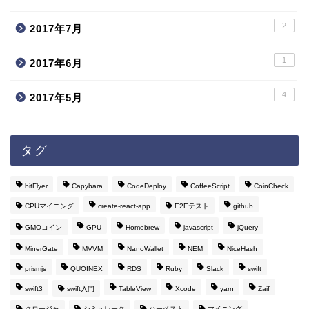
2
2017年7月
1
2017年6月
4
2017年5月
タグ
bitFlyer
Capybara
CodeDeploy
CoffeeScript
CoinCheck
CPUマイニング
create-react-app
E2Eテスト
github
GMOコイン
GPU
Homebrew
javascript
jQuery
MinerGate
MVVM
NanoWallet
NEM
NiceHash
prismjs
QUOINEX
RDS
Ruby
Slack
swift
swift3
swift入門
TableView
Xcode
yarn
Zaif
クロージャ
シミュレータ
ハーベスト
マイニング