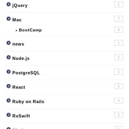
1
jQuery
7
Mac
BootCamp
5
1
news
1
Node.js
1
PostgreSQL
5
React
4
Ruby on Rails
2
RxSwift