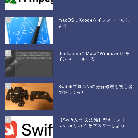
5
macOSにXcodeをインストールし
よう
6
BootCampでMacにWindows10を
インストールする
7
Switchプロコンの分解修理を初心者
がやってみた
8
【Swift入門 文法編】型キャスト
(as, as!, as?)をマスターしよう