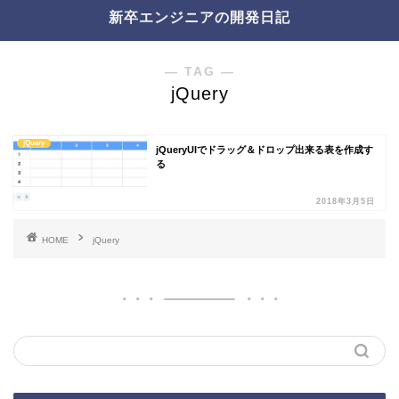
新卒エンジニアの開発日記
― TAG ―
jQuery
jQuery
jQueryUIでドラッグ＆ドロップ出来る表を作成す
る
2018年3月5日
HOME
jQuery