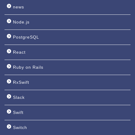
news
Node.js
PostgreSQL
React
Ruby on Rails
RxSwift
Slack
Swift
Switch