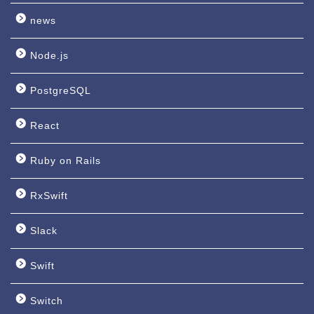
news
Node.js
PostgreSQL
React
Ruby on Rails
RxSwift
Slack
Swift
Switch