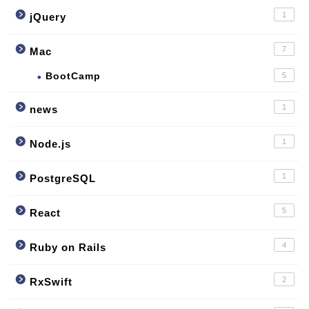
1
jQuery
7
Mac
BootCamp
5
1
news
1
Node.js
1
PostgreSQL
5
React
4
Ruby on Rails
2
RxSwift