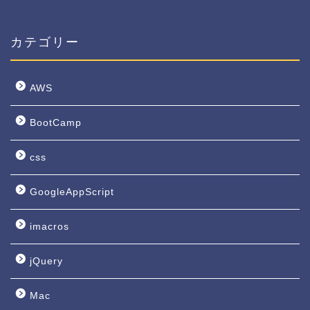
カテゴリー
AWS
BootCamp
css
GoogleAppScript
imacros
jQuery
Mac