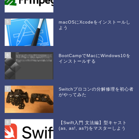
5
macOSにXcodeをインストールし
よう
6
BootCampでMacにWindows10を
インストールする
7
Switchプロコンの分解修理を初心者
がやってみた
8
【Swift入門 文法編】型キャスト
(as, as!, as?)をマスターしよう