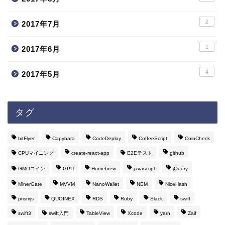
2
2017年7月
1
2017年6月
4
2017年5月
タグ
bitFlyer
Capybara
CodeDeploy
CoffeeScript
CoinCheck
CPUマイニング
create-react-app
E2Eテスト
github
GMOコイン
GPU
Homebrew
javascript
jQuery
MinerGate
MVVM
NanoWallet
NEM
NiceHash
prismjs
QUOINEX
RDS
Ruby
Slack
swift
swift3
swift入門
TableView
Xcode
yarn
Zaif