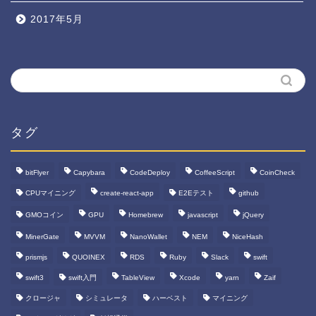
2017年5月
タグ
bitFlyer
Capybara
CodeDeploy
CoffeeScript
CoinCheck
CPUマイニング
create-react-app
E2Eテスト
github
GMOコイン
GPU
Homebrew
javascript
jQuery
MinerGate
MVVM
NanoWallet
NEM
NiceHash
prismjs
QUOINEX
RDS
Ruby
Slack
swift
swift3
swift入門
TableView
Xcode
yarn
Zaif
クロージャ
シミュレータ
ハーベスト
マイニング