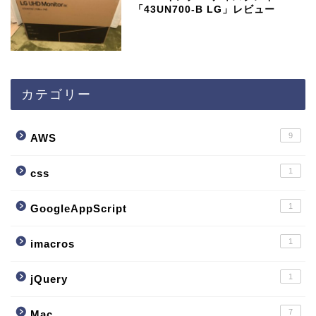
「43UN700-B LG」レビュー
カテゴリー
9
AWS
1
css
1
GoogleAppScript
1
imacros
1
jQuery
7
Mac