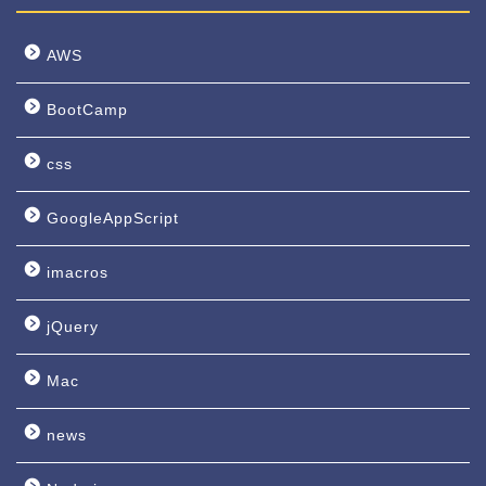
AWS
BootCamp
css
GoogleAppScript
imacros
jQuery
Mac
news