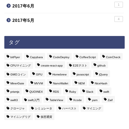
1
2017年6月
4
2017年5月
タグ
bitFlyer
Capybara
CodeDeploy
CoffeeScript
CoinCheck
CPUマイニング
create-react-app
E2Eテスト
github
GMOコイン
GPU
Homebrew
javascript
jQuery
MinerGate
MVVM
NanoWallet
NEM
NiceHash
prismjs
QUOINEX
RDS
Ruby
Slack
swift
swift3
swift入門
TableView
Xcode
yarn
Zaif
クロージャ
シミュレータ
ハーベスト
マイニング
マイニングリグ
仮想通貨