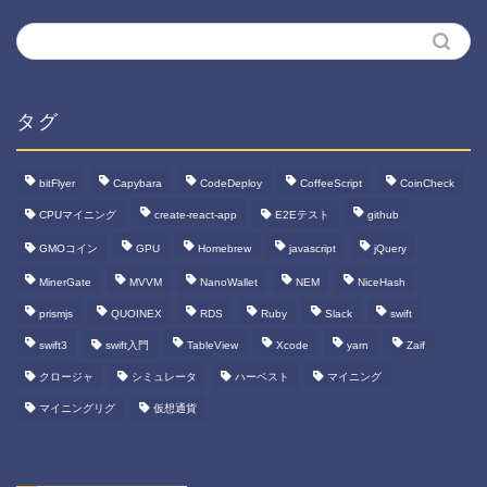
タグ
bitFlyer
Capybara
CodeDeploy
CoffeeScript
CoinCheck
CPUマイニング
create-react-app
E2Eテスト
github
GMOコイン
GPU
Homebrew
javascript
jQuery
MinerGate
MVVM
NanoWallet
NEM
NiceHash
prismjs
QUOINEX
RDS
Ruby
Slack
swift
swift3
swift入門
TableView
Xcode
yarn
Zaif
クロージャ
シミュレータ
ハーベスト
マイニング
マイニングリグ
仮想通貨