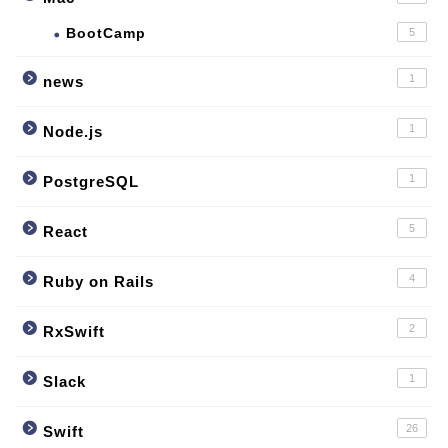
BootCamp
5
1
news
1
Node.js
1
PostgreSQL
5
React
4
Ruby on Rails
2
RxSwift
1
Slack
26
Swift