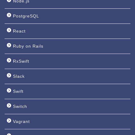
Node.js
PostgreSQL
React
Ruby on Rails
RxSwift
Slack
Swift
Switch
Vagrant