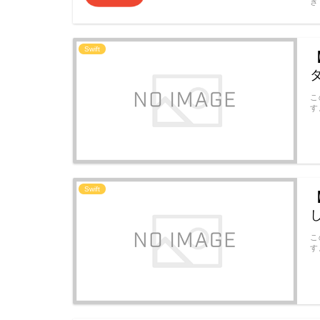
き
Swift
【
こ
す
Swift
【
こ
す