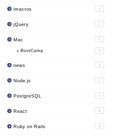
imacros
1
jQuery
1
Mac
7
BootCamp
5
news
1
Node.js
1
PostgreSQL
1
React
5
Ruby on Rails
4