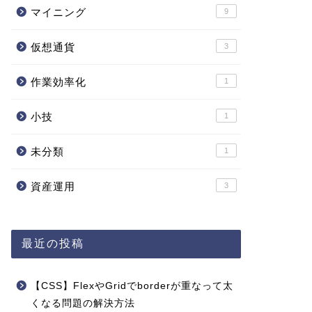
マイニング
9
仮想通貨
3
作業効率化
1
小技
1
未分類
1
資産運用
3
最近の投稿
【CSS】FlexやGridでborderが重なって太
くなる問題の解決方法