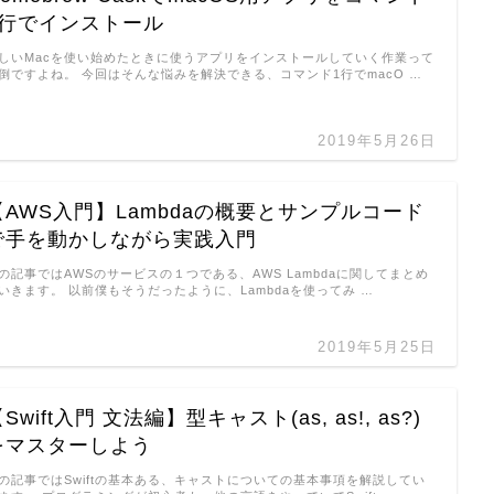
1行でインストール
しいMacを使い始めたときに使うアプリをインストールしていく作業って
倒ですよね。 今回はそんな悩みを解決できる、コマンド1行でmacO …
2019年5月26日
【AWS入門】Lambdaの概要とサンプルコード
で手を動かしながら実践入門
の記事ではAWSのサービスの１つである、AWS Lambdaに関してまとめ
いきます。 以前僕もそうだったように、Lambdaを使ってみ …
2019年5月25日
Swift入門 文法編】型キャスト(as, as!, as?)
をマスターしよう
の記事ではSwiftの基本ある、キャストについての基本事項を解説してい