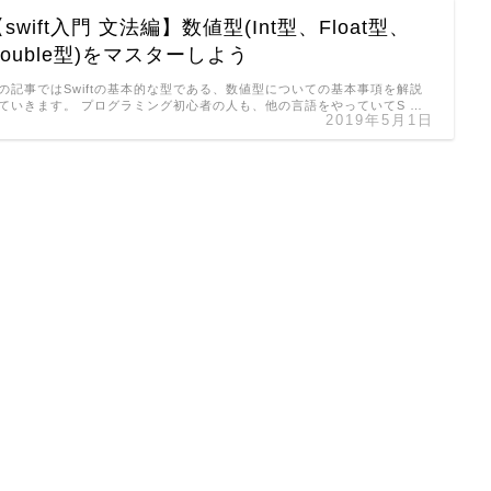
swift入門 文法編】数値型(Int型、Float型、
Double型)をマスターしよう
の記事ではSwiftの基本的な型である、数値型についての基本事項を解説
ていきます。 プログラミング初心者の人も、他の言語をやっていてS …
2019年5月1日