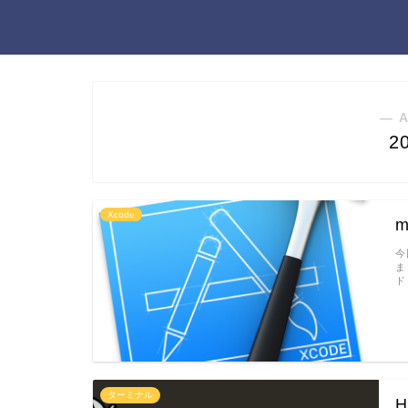
― 
2
Xcode
今
ま
ド
ターミナル