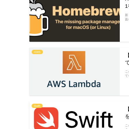
新
面
AWS
こ
て
Swift
【
こ