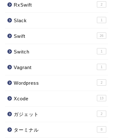
RxSwift
2
Slack
1
Swift
26
Switch
1
Vagrant
1
Wordpress
2
Xcode
13
ガジェット
2
ターミナル
8