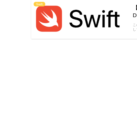
Swift
【
こ
し