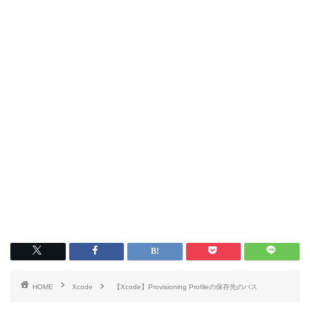
HOME
Xcode
【Xcode】Provisioning Profileの保存先のパス