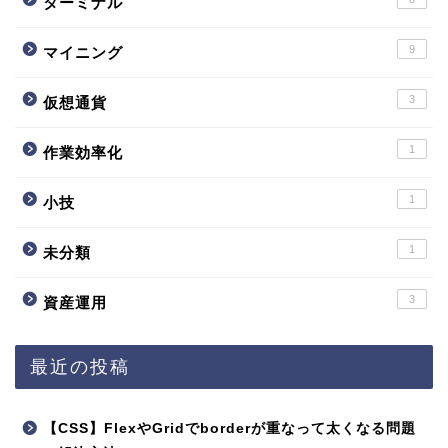
ターミナル
9
マイニング
3
仮想通貨
1
作業効率化
1
小技
1
未分類
3
資産運用
最近の投稿
【CSS】FlexやGridでborderが重なって太くなる問題