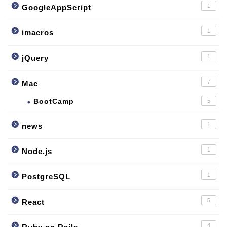
1
GoogleAppScript
1
imacros
1
jQuery
7
Mac
BootCamp
5
1
news
1
Node.js
1
PostgreSQL
5
React
4