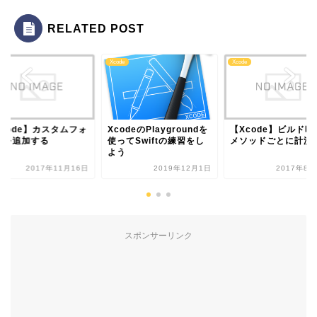
RELATED POST
e
Xcode
Xcode
Xcode】カスタムフォ
XcodeのPlaygroundを
【Xcode】ビルド時
トを追加する
使ってSwiftの練習をし
メソッドごとに計測
よう
2017年11月16日
2019年12月1日
2017年8月
スポンサーリンク