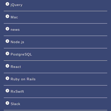
jQuery
Mac
news
Node.js
PostgreSQL
React
Ruby on Rails
RxSwift
Slack