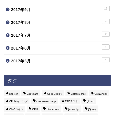
13
2017年9月
4
2017年8月
2
2017年7月
1
2017年6月
4
2017年5月
タグ
bitFlyer
Capybara
CodeDeploy
CoffeeScript
CoinCheck
CPUマイニング
create-react-app
E2Eテスト
github
GMOコイン
GPU
Homebrew
javascript
jQuery