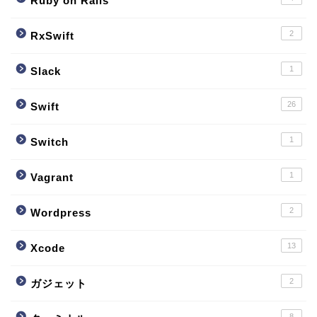
Ruby on Rails
2
RxSwift
1
Slack
26
Swift
1
Switch
1
Vagrant
2
Wordpress
13
Xcode
2
ガジェット
8