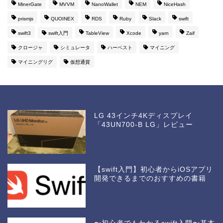
MinerGate
MVVM
NanoWallet
NEM
NiceHash
prismjs
QUOINEX
RDS
Ruby
Slack
swift
swift3
swift入門
TableView
Xcode
yarn
Zaif
クロージャ
シミュレータ
ハーベスト
マイニング
マイニングリグ
仮想通貨
LG 43インチ4Kディスプレイ
「43UN700-B LG」レビュー
【swift入門】初心者からiOSアプリ
開発できるまでのおすすめの書籍