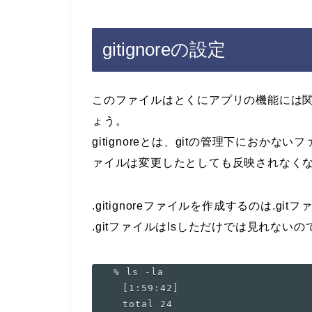
gitignoreの設定
このファイルはとくにアプリの機能には関係な
ょう。
gitignoreとは、gitの管理下にお
ァイルは変更したとしても反映されなく
.gitignoreファイルを作成するのは.gi
.gitファイルはlsしただけでは見れないの
% ls -la                       
  [1:59:42]

  total 24
