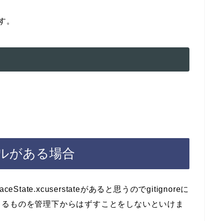
す。
。
イルがある場合
eState.xcuserstateがあると思うのでgitignoreに
てるものを管理下からはずすことをしないといけま