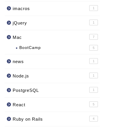
imacros
1
jQuery
1
Mac
7
BootCamp
5
news
1
Node.js
1
PostgreSQL
1
React
5
Ruby on Rails
4