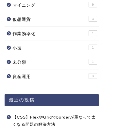
マイニング
9
仮想通貨
3
作業効率化
1
小技
1
未分類
1
資産運用
3
最近の投稿
【CSS】FlexやGridでborderが重なって太
くなる問題の解決方法