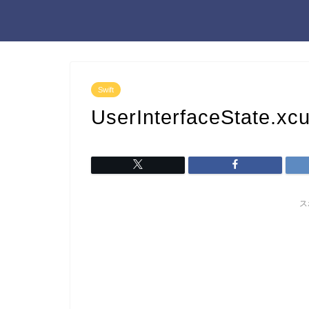
Swift
UserInterfaceStat
ス