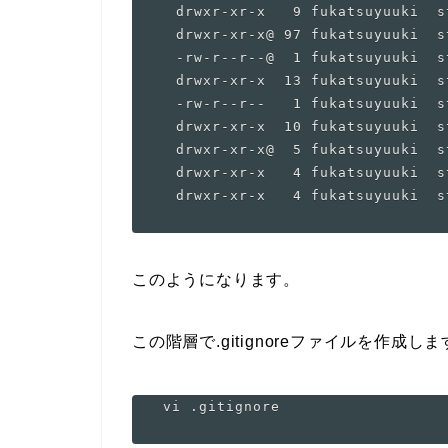
  drwxr-xr-x   9 fukatsuyuuki  s
  drwxr-xr-x@ 97 fukatsuyuuki  s
  -rw-r--r--@  1 fukatsuyuuki  s
  drwxr-xr-x  13 fukatsuyuuki  s
  -rw-r--r--   1 fukatsuyuuki  s
  drwxr-xr-x  10 fukatsuyuuki  s
  drwxr-xr-x@  5 fukatsuyuuki  s
  drwxr-xr-x   4 fukatsuyuuki  s
このようになります。
この階層で.gitignoreファイルを作成し