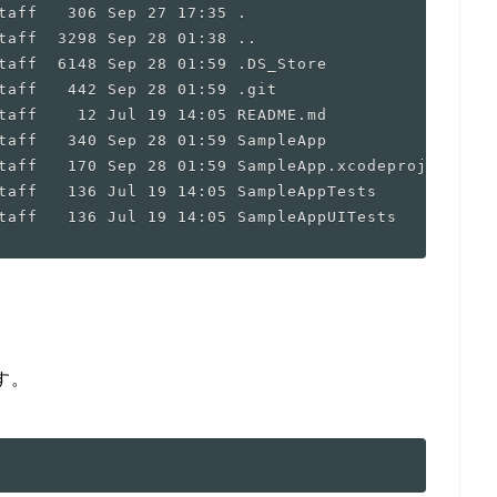
taff   306 Sep 27 17:35 .

taff  3298 Sep 28 01:38 ..

taff  6148 Sep 28 01:59 .DS_Store

taff   442 Sep 28 01:59 .git

taff    12 Jul 19 14:05 README.md

taff   340 Sep 28 01:59 SampleApp

taff   170 Sep 28 01:59 SampleApp.xcodeproj

taff   136 Jul 19 14:05 SampleAppTests

ます。