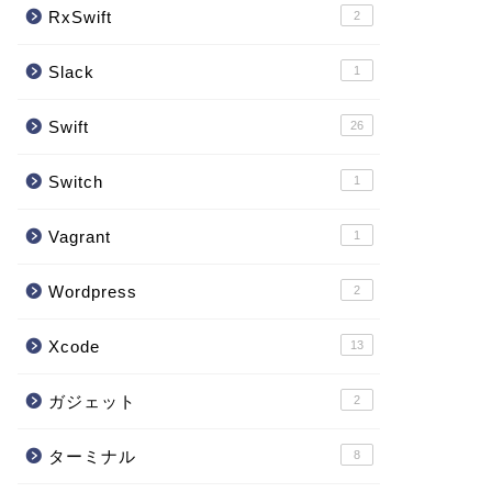
RxSwift
2
Slack
1
Swift
26
Switch
1
Vagrant
1
Wordpress
2
Xcode
13
ガジェット
2
                                                  
ターミナル
8