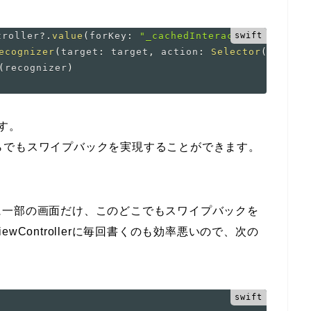
troller
?
.
value
(
forKey
:
"_cachedInteractionControll
ecognizer
(
target
:
 target
,
 action
:
Selector
(
(
"handl
(
recognizer
)
す。
こからでもスワイプバックを実現することができます。
に一部の画面だけ、このどこでもスワイプバックを
Controllerに毎回書くのも効率悪いので、次の