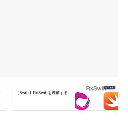
の
【Swift】RxSwiftを理解する
対