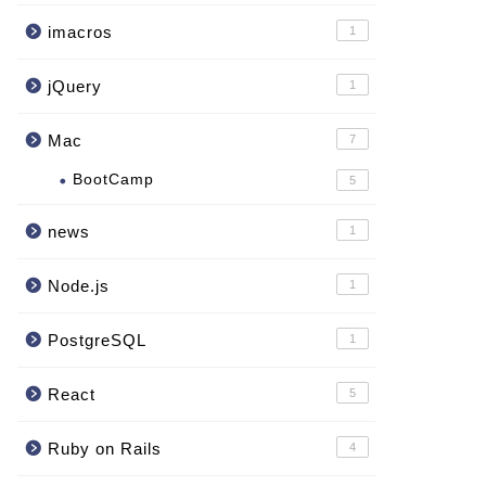
imacros
1
er"
)
eNavigationTransition:"
)
)
)
jQuery
1
Mac
7
BootCamp
5
news
1
Node.js
1
PostgreSQL
1
React
5
Ruby on Rails
4