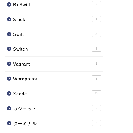
RxSwift
2
Slack
1
Swift
26
nController"
)
(
(
"handleNavigationTransition:"
)
)
)
Switch
1
Vagrant
1
Wordpress
2
Xcode
13
ガジェット
2
ターミナル
8