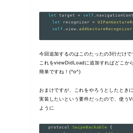
let
 target 
=
self
.
navigationCon
let
 recognizer 
=
UIPanGestureR
self
.
view
.
addGestureRecognizer
今回追加するのはこのたったの3行だけで
これをviewDidLoadに追加すればど
簡単ですね！(^o^)
おまけですが、これをやろうとしたとき
実装したいという要件だったので、使うView
ように
protocol 
SwipeBackable
{