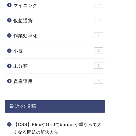
マイニング
9
仮想通貨
3
作業効率化
1
小技
1
未分類
1
資産運用
3
最近の投稿
【CSS】FlexやGridでborderが重なって太
くなる問題の解決方法