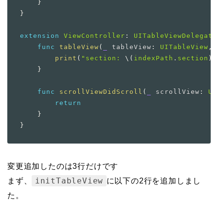
}
}
extension
ViewController
:
UITableViewDelegate
func
tableView
(
_
 tableView
:
UITableView
,
 
print
(
"section: 
\(
indexPath
.
section
)
 
}
func
scrollViewDidScroll
(
_
 scrollView
:
UI
return
}
}
変更追加したのは3行だけです
initTableView
まず、
に以下の2行を追加しまし
た。