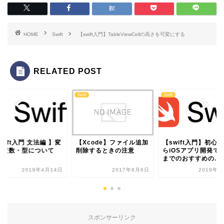
HOME
Swift
【swift入門】TableViewCellの高さを可変にする
RELATED POST
Swift
Swift
wift入門 文法編 】変
【Xcode】ファイル追加
【swift入門】初心
・定数・型について
削除するときの注意
らiOSアプリ開発で
までのおすすめの...
2019年4月14日
2017年8月6日
2019年3
スポンサーリンク