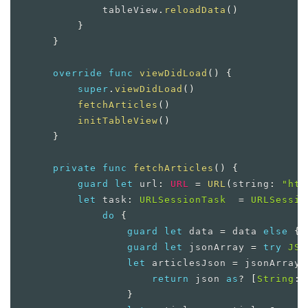
            tableView
.
reloadData
(
)
}
}
override
func
viewDidLoad
(
)
{
super
.
viewDidLoad
(
)
fetchArticles
(
)
initTableView
(
)
}
private
func
fetchArticles
(
)
{
guard
let
 url
:
URL
=
URL
(
string
:
"htt
let
 task
:
URLSessionTask
=
URLSessio
do
{
guard
let
 data 
=
 data 
else
{
guard
let
 jsonArray 
=
try
JSO
let
 articlesJson 
=
 jsonArray
.
return
 json 
as
?
[
String
:
}