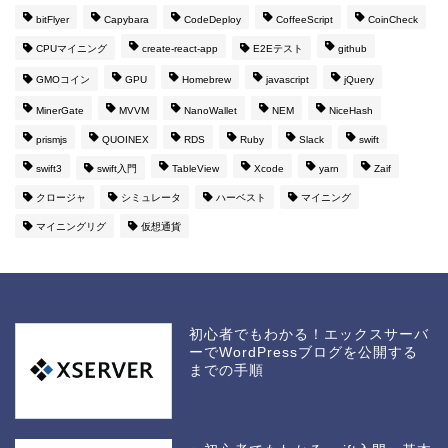
bitFlyer
Capybara
CodeDeploy
CoffeeScript
CoinCheck
CPUマイニング
create-react-app
E2Eテスト
github
GMOコイン
GPU
Homebrew
javascript
jQuery
MinerGate
MVVM
NanoWallet
NEM
NiceHash
prismjs
QUOINEX
RDS
Ruby
Slack
swift
swift3
swift入門
TableView
Xcode
yarn
Zaif
クロージャ
シミュレータ
ハーベスト
マイニング
マイニングリグ
仮想通貨
初心者でもわかる！エックスサーバ
ーでWordPressブログを公開する
までの手順