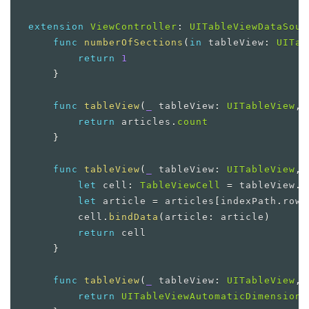
extension
ViewController
:
UITableViewDataSour
func
numberOfSections
(
in
 tableView
:
UITab
return
1
}
func
tableView
(
_
 tableView
:
UITableView
,
 
return
 articles
.
count
}
func
tableView
(
_
 tableView
:
UITableView
,
 
let
 cell
:
TableViewCell
=
 tableView
.
d
let
 article 
=
 articles
[
indexPath
.
row
]
        cell
.
bindData
(
article
:
 article
)
return
 cell

}
func
tableView
(
_
 tableView
:
UITableView
,
 
return
UITableViewAutomaticDimension