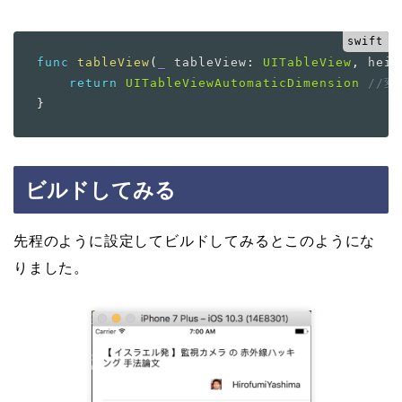
func
tableView
(
_
 tableView
:
UITableView
,
 heig
return
UITableViewAutomaticDimension
//変
}
ビルドしてみる
先程のように設定してビルドしてみるとこのようにな
りました。