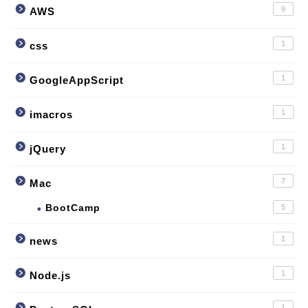
9
AWS
1
css
1
GoogleAppScript
1
imacros
1
jQuery
7
Mac
BootCamp
5
1
news
1
Node.js
1