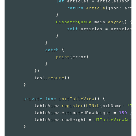
let
 articles 
=
 articlesJson
.
m
return
Article
(
json
:
 arti
}
DispatchQueue
.
main
.
async
(
)
{
self
.
articles 
=
 articles

}
}
catch
{
print
(
error
)
}
}
)
        task
.
resume
(
)
}
private
func
initTableView
(
)
{
        tableView
.
register
(
UINib
(
nibName
:
"Ta
        tableView
.
estimatedRowHeight 
=
150
/
        tableView
.
rowHeight 
=
UITableViewAuto
}