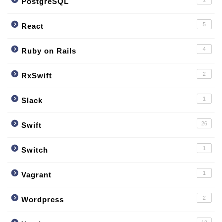
PostgreSQL
5
React
4
Ruby on Rails
2
RxSwift
1
Slack
26
Swift
1
Switch
1
Vagrant
2
Wordpress