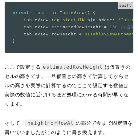
private
func
initTableView
(
)
{
    tableView
.
register
(
UINib
(
nibName
:
"TableV
    tableView
.
estimatedRowHeight 
=
150
//追加
    tableView
.
rowHeight 
=
UITableViewAutomati
}
estimatedRowHeight
ここで設定する
は仮置きの
セルの高さです。一旦仮置きの高さで計算してからセ
ルの高さを実際に計算するのでここで設定する数値は
実際の数値に近づけるほど処理にかかる時間が早くな
ります。
heightForRowAt
そして、
の部分で今まで固定値を
書いていましたがこのように書き換えます。