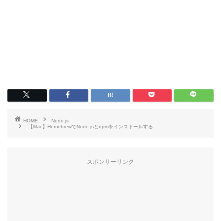
HOME
Node.js
【Mac】HomebrewでNode.jsとnpmをインストールする
スポンサーリンク