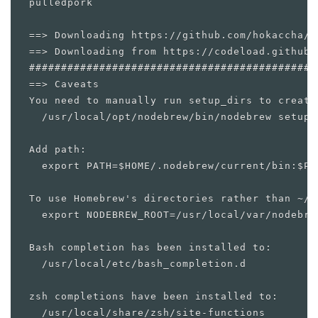
pulledpork

==> Downloading https://github.com/hokaccha/n
==> Downloading from https://codeload.github.
#############################################
==> Caveats

You need to manually run setup_dirs to create
  /usr/local/opt/nodebrew/bin/nodebrew setup_d
Add path:

  export PATH=$HOME/.nodebrew/current/bin:$PAT
To use Homebrew's directories rather than ~/.
  export NODEBREW_ROOT=/usr/local/var/nodebrew
Bash completion has been installed to:

  /usr/local/etc/bash_completion.d

zsh completions have been installed to:

  /usr/local/share/zsh/site-functions
