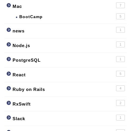
7
Mac
BootCamp
5
1
news
1
Node.js
1
PostgreSQL
5
React
4
Ruby on Rails
2
RxSwift
1
Slack