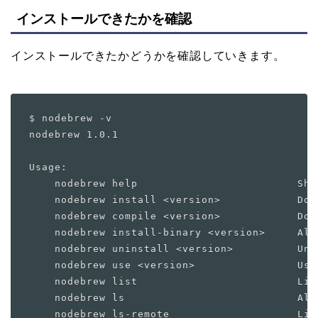
インストールできたかを確認
インストールできたかどうかを確認していきます。
$ nodebrew -v

nodebrew 1.0.1

Usage:

    nodebrew help                         Show
    nodebrew install <version>            Dow
    nodebrew compile <version>            Dow
    nodebrew install-binary <version>     Ali
    nodebrew uninstall <version>          Unin
    nodebrew use <version>                Use 
    nodebrew list                         Lis
    nodebrew ls                           Alia
    nodebrew ls-remote                    Lis