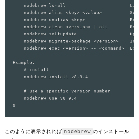
    nodebrew ls-all                       Lis
    nodebrew alias <key> <value>          Set 
    nodebrew unalias <key>                Remo
    nodebrew clean <version> | all        Remo
    nodebrew selfupdate                   Upda
    nodebrew migrate-package <version>    Ins
    nodebrew exec <version> -- <command>  Exe
Example:

    # install

    nodebrew install v8.9.4

    # use a specific version number

    nodebrew use v8.9.4

nodebrew
このように表示されれば
のインストール