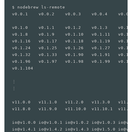
$ nodebrew ls-remote

v0.0.1    v0.0.2    v0.0.3    v0.0.4    v0.0.5
v0.1.0    v0.1.1    v0.1.2    v0.1.3    v0.1.
v0.1.8    v0.1.9    v0.1.10   v0.1.11   v0.1.
v0.1.16   v0.1.17   v0.1.18   v0.1.19   v0.1.
v0.1.24   v0.1.25   v0.1.26   v0.1.27   v0.1.
v0.1.32   v0.1.33   v0.1.90   v0.1.91   v0.1.
v0.1.96   v0.1.97   v0.1.98   v0.1.99   v0.1.
v0.1.104  

︙

︙

v11.0.0   v11.1.0   v11.2.0   v11.3.0   v11.4
v11.8.0   v11.9.0   v11.10.0  v11.10.1  v11.11
io@v1.0.0 io@v1.0.1 io@v1.0.2 io@v1.0.3 io@v1
io@v1.4.1 io@v1.4.2 io@v1.4.3 io@v1.5.0 io@v1