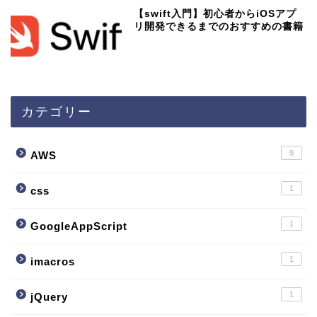
【swift入門】初心者からiOSアプ
リ開発できるまでのおすすめの書籍
カテゴリー
9
AWS
1
css
1
GoogleAppScript
1
imacros
1
jQuery